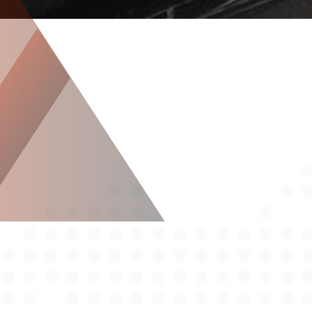
Über Autotax Expert in Holm-Seppensen
Kfz Gutachter Holm-Seppensen
- Ihre Qualitätspartner von
Autotax Expert
Als führender Kfz Gutachter in Holm-Seppensen ist
Autotax Expert Ihr zuverlässiger Partner für
unabhängige und professionelle
Fahrzeugbewertungen. Unser Unternehmen steht
seit Jahren für kompromisslose Qualität und faire
Gutachten, die sowohl Privatpersonen als auch
Versicherungen und Werkstätten überzeugen. Wir
setzen auf modernste Technologien und
kontinuierliche Weiterbildung unserer Gutachter,