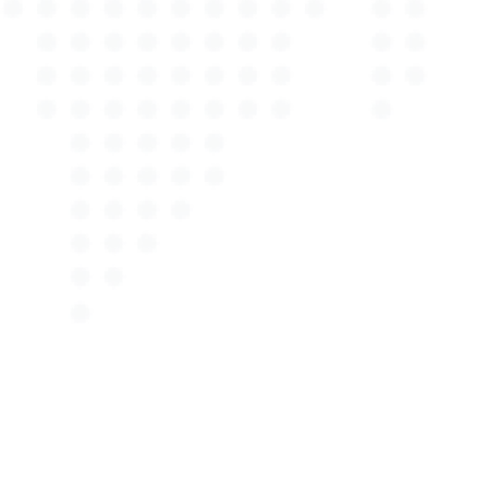
Entscheiden Sie sich für Autotax Expert in Holm-
Seppensen und profitieren Sie von einem Rundum-
sorglos-Paket, das keine Wünsche offenlässt.
Entdecken Sie die Vorteile eines echten Experten
und lassen Sie sich noch heute beraten. Autotax
Expert – Ihr erster Ansprechpartner für alle
Belange rund um Kfz-Gutachten in Holm-
Seppensen.