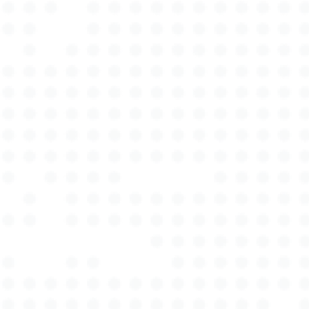
um Ihnen stets den bestmöglichen Service bieten
zu können. Bei Autotax Expert wissen wir, wie wichtig
eine schnelle und präzise Schadenaufnahme nach
einem Unfall ist. Deshalb bieten wir flexible
Terminvereinbarungen und garantieren eine zügige
Bearbeitung Ihrer Anfragen, damit Sie schnell
wieder mobil sind. Unser Team besteht aus
erfahrenen Kfz-Sachverständigen, die jedes Detail
Ihres Fahrzeugs genau unter die Lupe nehmen.
Transparenz und Fairness sind die Eckpfeiler
unserer Firmenphilosophie, denn Ihre Zufriedenheit
steht bei uns an erster Stelle. Ob es sich um einen
Haftpflicht- oder einen Kaskoschaden handelt, Sie
können sich auf eine gründliche und objektive
Einschätzung verlassen, die klar und verständlich
dokumentiert wird. Unsere Gutachten sind nicht nur
gerichtsfest, sondern auch so gestaltet, dass sie
von allen beteiligten Parteien mühelos verstanden