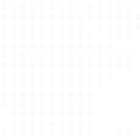
und akzeptiert werden. Dabei decken wir sämtliche
Bereiche vom einfachen Unfallschaden bis hin zu
komplexeren Themen wie Wertgutachten von
Oldtimern oder Fahrzeugflotten ab. Dank unserer
langjährigen Erfahrung in Holm-Seppensen und
dem umliegenden Gebiet kennen wir die
spezifischen Anforderungen und Besonderheiten
der Region genau und können so
maßgeschneiderte Lösungen anbieten. Egal, ob Sie
eine schnelle Hilfe im Schadensfall benötigen oder
eine detaillierte Bewertung Ihres Fahrzeugs
wünschen – bei Autotax Expert sind Sie in den
besten Händen. Vertrauen Sie auf unsere Expertise
und lassen Sie sich von unserer hohen
Servicequalität überzeugen. Mit einem
unschlagbaren Mix aus Fachwissen, moderner
Technik und kundenorientiertem Service setzen wir
alles daran, Ihre Erwartungen zu übertreffen.