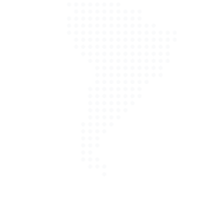
Aufnahme des Schadens
Unser Kfz Gutachter kommt zu Ihnen
Es findet ein Informationsaustausch
zwischen Ihnen und unserem Gutachter
statt
Der Schaden wird schnell und
fachgerecht aufgenommen (Daten,
Bilder und Unfallhergang)