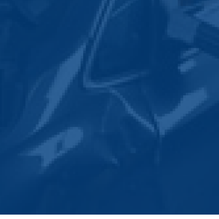
 richtig. Von Gutachten
prüfungen bis hin zu
 von unseren Standorten
lreiche Leistungen.
r von der kostenlosen
Falles und bieten Ihnen
ner Hand. Dazu zählen
 eines Rechtsanwalts,
herung geltend macht,
att.