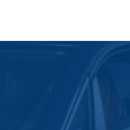
alität
serviceorientierten