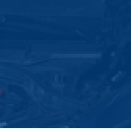
Sachverständigen suchen, sind Sie bei uns
über Fahrzeugbewertungen und Rechnungs
technischen Beratungen bieten wir Ihnen
in Glinde, Geesthacht und Tostedt aus zah
Wir begleiten Sie als Ihr Sachverständige
Erstbesichtigung bis zum Abschluss Ihres 
sämtliche Leistungen unkompliziert aus ei
auf Wunsch zum Beispiel das Beauftragen
der Ihre Ansprüche gegenüber der Versic
und die Vermittlung einer Reparaturwerkst