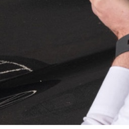
ewertet und erfahren
rreichbarkeit
hten innerhalb von 48 Stunden
tabrechnung mit der Versicherung
ängig & neutral