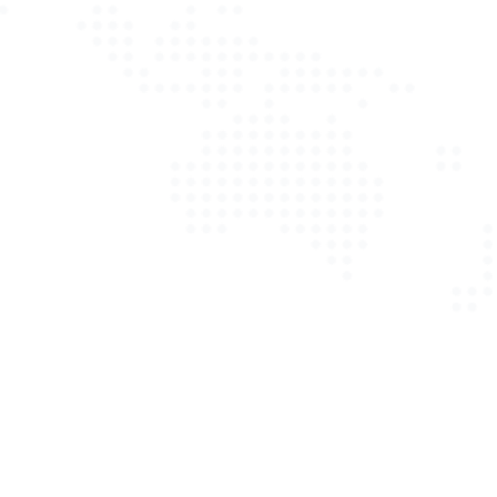
Schadensregulierung
Auf Wunsch Reparatur des Schadens in
einer Werkstatt Ihrer Wahl oder fiktive
Abrechnung
Sie erhalten ein Mietfahrzeug, wenn Sie
dies benötigen
Erstattung aller weiteren
Aufwendungen wie z.B. Nutzungsausfall