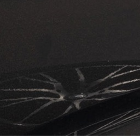
â
Top b
Gute E
Gutac
Direk
Unabh
App