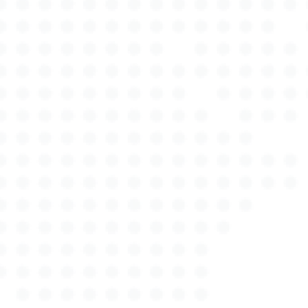
bestmögliche Lösung anzubieten. Unsere
Transparenz und Integrität sind Grundpfeiler
unserer Unternehmensphilosophie, weshalb wir
großen Wert auf eine ehrliche und offene
Kommunikation legen. Wir informieren Sie
umfassend über den gesamten Ablauf der
Schadensbewertung und stehen Ihnen für
Rückfragen jederzeit zur Verfügung. Darüber hinaus
achten wir bei Autotax Expert auf ein faires Preis-
Leistungs-Verhältnis, damit Sie höchste Qualität zu
angemessenen Preisen erhalten. Die Zufriedenheit
unserer Kunden ist unser größter Ansporn, weshalb
wir kontinuierlich an der Verbesserung und
Optimierung unserer Dienstleistungen arbeiten.
Neben der Gutachtenerstellung bieten wir Ihnen
auch umfassende Beratungsleistungen an, sei es bei
der Schadenregulierung mit Versicherungen oder
der Bewertung von Fahrzeugen beim Kauf oder