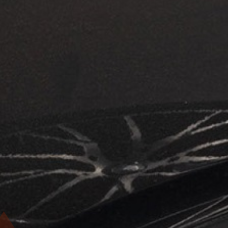
5 Sterne
Top bewertet und erfahren
Gute Erreichbarkeit
Gutachten innerhalb von 48 Stunden
Direktabrechnung mit der Versicherung
Unabhängig & neutral