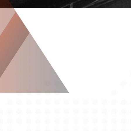
Über Autotax Expert in Groß Grönau
Kfz Gutachter Groß Grönau:
Qualität und Expertise von
Autotax Expert
Autotax Expert ist Ihr kompetenter und
zuverlässiger Kfz Gutachter in Groß Grönau. Als
erfahrenes und renommiertes Unternehmen
setzen wir auf höchste Qualität und umfangreiches
Fachwissen, um Ihnen in jeder Situation den besten
Service zu bieten. Unsere Kfz-Sachverständigen
verfügen über jahrelange Erfahrung und sind
speziell geschult, um Fahrzeugschäden präzise und
schnell zu bewerten. Dabei kombinieren wir