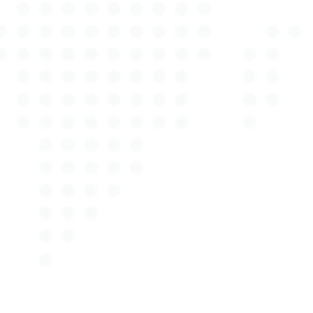
Verkauf. Dabei ist unser Standort in Groß Grönau
verkehrsgünstig gelegen und leicht erreichbar, was
Ihnen eine unkomplizierte Möglichkeit bietet,
unseren Service in Anspruch zu nehmen. Vertrauen
auch Sie auf die Expertise von Autotax Expert, Ihrem
Kfz Gutachter in Groß Grönau, und profitieren Sie
von unserem erstklassigen Service und unserer
langjährigen Erfahrung. Wir freuen uns darauf, auch
Ihnen mit unseren qualitativ hochwertigen
Gutachten und unserem umfassenden Service zur
Seite zu stehen. Ihr Fahrzeug ist bei uns in den
besten Händen.