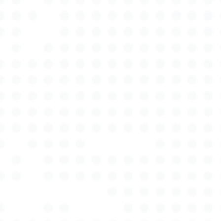
modernste Technologien mit traditioneller
Expertise, um Ihnen stets ein exaktes Gutachten zu
liefern. Unser Ziel bei Autotax Expert ist es, Ihnen in
stressigen und anspruchsvollen Situationen eine
verlässliche Unterstützung zu bieten, damit Sie sich
um nichts sorgen müssen. Unsere Gutachten sind
nicht nur detailliert und akkurat, sondern auch
rechtssicher und genügen den höchsten
Ansprüchen in der Versicherungs- und
Rechtslandschaft. Wir sind uns bewusst, dass ein
Unfall oder ein Schaden am Fahrzeug eine
erhebliche Belastung darstellen kann, daher setzen
wir auf eine schnelle und reibungslose Abwicklung
Ihrer Anliegen. Unsere Kunden schätzen besonders
unsere persönliche und individuelle Betreuung. Bei
Autotax Expert stehen Sie als Kunde stets im
Mittelpunkt, und wir nehmen uns die Zeit, Ihr
Anliegen umfassend zu verstehen und Ihnen die