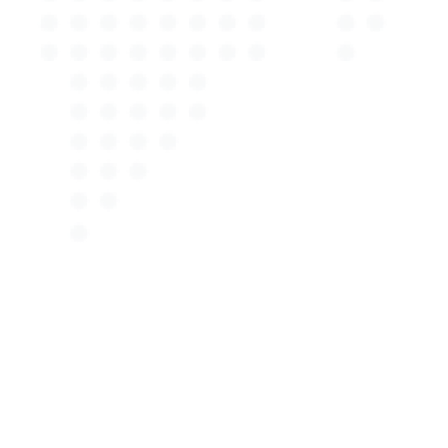
maßgeschneiderte Lösungen anzubieten.
Vertrauen Sie auf Autotax Expert, wenn Sie einen
verlässlichen und fachkundigen Kfz-Gutachter in
Dannenberg suchen, und überzeugen Sie sich selbst
von unserer Qualität und unserem hervorragenden
Service.