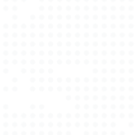
unser Engagement für höchste Qualitätsstandards
machen uns zur ersten Wahl für alle, die Wert auf
professionelle und verlässliche Gutachten legen.
Wir verstehen, dass ein Gutachten Vertrauen und
Präzision erfordert, und genau das liefern wir. Unser
Team besteht aus hochqualifizierten Kfz-
Sachverständigen, die jahrelange Erfahrung und
tiefgehendes Fachwissen in die Bewertung jedes
einzelnen Fahrzeugs einbringen. Unser Ziel ist es,
Ihnen nicht nur ein genaues, sondern auch ein faires
und transparentes Gutachten zu bieten. Dabei
setzen wir modernste Analysetechniken und
fortschrittliche Technologien ein, um
sicherzustellen, dass jedes Detail berücksichtigt
wird. Autotax Expert steht für Qualität und
Kundenorientierung. Wir sind stolz darauf, unsere
Kunden in jeder Phase des Prozesses zu
unterstützen – von der ersten Beratung bis zur