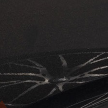
5 Sterne
Top bewertet und erfahren
Gute Erreichbarkeit
Gutachten innerhalb von 48 Stunden
Direktabrechnung mit der Versicherung
Unabhängig & neutral