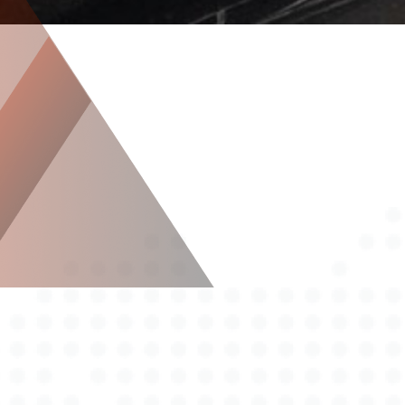
Über Autotax Expert in Dannenberg
Autotax Expert: Ihr
zuverlässiger Kfz Gutachter in
Dannenberg für höchste
Qualitätsstandards
Autotax Expert ist Ihr zuverlässiger Partner in
Dannenberg, wenn es um qualitativ hochwertige
Kfz-Gutachten geht. Als renommierter Kfz-
Gutachter in Dannenberg bieten wir Ihnen eine
umfassende Palette an Dienstleistungen, die von
Unfallgutachten über Wertgutachten bis hin zu
Schadengutachten reichen. Unsere Expertise und