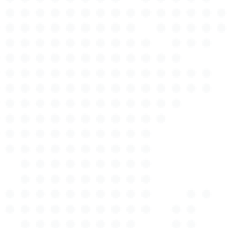
vollständigen Erstellung des Gutachtens. Unser
Engagement für erstklassigen Service zeigt sich in
der Zufriedenheit und dem Vertrauen unserer
Kunden. Als Kfz-Gutachter in Dannenberg wissen
wir um die Bedeutung von Schnelligkeit und
Genauigkeit. Deshalb arbeiten wir effizient und
präzise, um Ihnen schnellstmöglich die
erforderlichen Unterlagen zur Verfügung zu stellen.
Unser Service richtet sich sowohl an
Privatpersonen als auch an Gewerbetreibende und
Versicherungen. Wir sind bestrebt, jeden Auftrag
mit höchster Sorgfalt und Kompetenz abzuwickeln.
Bei Autotax Expert können Sie sicher sein, dass wir
Ihre Anforderungen und Erwartungen stets
übertreffen. Unsere langjährige Erfahrung im
Bereich Kfz-Gutachten in Dannenberg hat uns
dabei geholfen, ein tiefes Verständnis für die
Bedürfnisse unserer Kunden zu entwickeln und